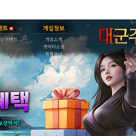
벤트
게임정보
인 이벤트
게임소개
캐릭터소개
확률안내
상세가이드