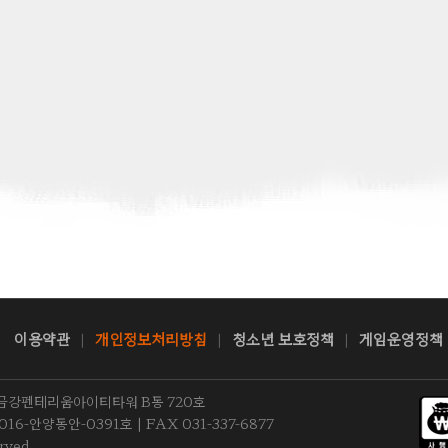
이용약관
개인정보처리방침
청소년 보호정책
게임운영정책
|
|
|
0 금강펜테리움아이티타워 B동 720호
6-안양동안-0391호 | FAX 031-337-6877
rved.