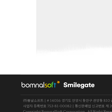
㈜봄날소프트 | # 14056 경기도 안양시 동안구 관양동 81
사업자 등록번호 753-81-00082 | 통신판매업 신고번호 제 201
Copyright BomnalSoft Corporation. All Right Rese