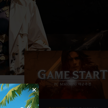
-->
×