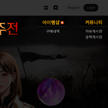
Register
Log In
아이템샵
커뮤니티
구매내역
자유게시판
공략게시판