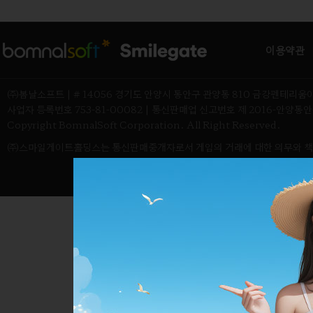
이용약관
㈜봄날소프트 | # 14056 경기도 안양시 동안구 관양동 810 금강펜테리움
사업자 등록번호 753-81-00082 | 통신판매업 신고번호 제 2016-안양동안-03
Copyright BomnalSoft Corporation. All Right Reserved.
㈜스마일게이트홀딩스는 통신판매중개자로서 게임의 거래에 대한 의무와 책임은